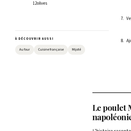
12
olives
Ve
À DÉCOUVRIR AUSSI
Aj
Au four
Cuisine française
Mijoté
Le poulet 
napoléoni