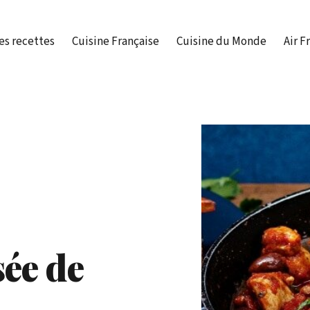
es recettes
Cuisine Française
Cuisine du Monde
Air F
sée de