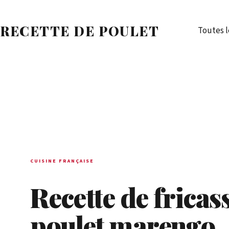
Passer
au
RECETTE DE POULET
Toutes l
contenu
CUISINE FRANÇAISE
Recette de fricas
poulet marengo