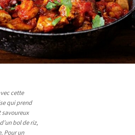
vec cette
ise qui prend
t savoureux
’un bol de riz,
e. Pour un