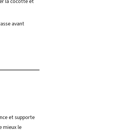
er la cocotte et
rasse avant
ance et supporte
e mieux le