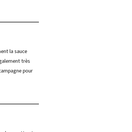
ment la sauce
également très
de campagne pour