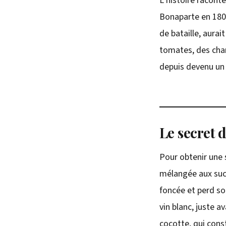
L’histoire racont
Bonaparte en 1800
de bataille, aurai
tomates, des cham
depuis devenu un 
Le secret 
Pour obtenir une 
mélangée aux sucs 
foncée et perd so
vin blanc, juste a
cocotte, qui const