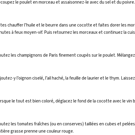
coupez le poulet en morceau et assaisonnez-le avec du sel et du poivre.
ites chauffer l’huile et le beurre dans une cocotte et faites dorer les m
nutes à feux moyen-vif. Puis retournez les morceaux et continuez la cui
outez les champignons de Paris finement coupés sur le poulet. Mélangez 
joutez-y l’oignon ciselé, l’ail haché, la feuille de laurier et le thym. Laisse
rsque le tout est bien coloré, déglacez le fond de la cocotte avec le vin 
outez les tomates fraîches (ou en conserves) taillées en cubes et pelées
tière grasse prenne une couleur rouge.