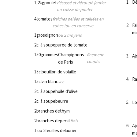
Dé
1,2
kg
poulet
désossé et découpé (entier
ou cuisse de poulet
4
tomates
fraîches pelées et taillées en
Fa
cubes (ou en conserve
mi
1
gros
oignon
ou 2 moyens
2
c. à soupe
purée de tomate
150
grammes
Champignons
finement
Aj
coupés
de Paris
15
cl
bouillon de volaille
Ra
15
cl
vin blanc
sec
2
c. à soupe
huile d'olive
2
c. à soupe
beurre
Lo
2
branches de
thym
2
branches de
persil
frais
Aj
1 ou 2
feuilles de
laurier
ma