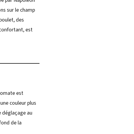
tée par Napoléon
ons sur le champ
 poulet, des
confortant, est
 tomate est
 une couleur plus
Le déglaçage au
fond de la