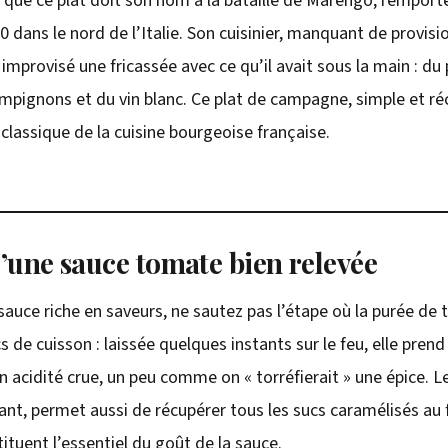
e que ce plat doit son nom à la bataille de Marengo, rempor
 dans le nord de l’Italie. Son cuisinier, manquant de provisi
t improvisé une fricassée avec ce qu’il avait sous la main : du
pignons et du vin blanc. Ce plat de campagne, simple et ré
classique de la cuisine bourgeoise française.
d’une sauce tomate bien relevée
sauce riche en saveurs, ne sautez pas l’étape où la purée de
de cuisson : laissée quelques instants sur le feu, elle prend
n acidité crue, un peu comme on « torréfierait » une épice. 
vant, permet aussi de récupérer tous les sucs caramélisés au 
ituent l’essentiel du goût de la sauce.