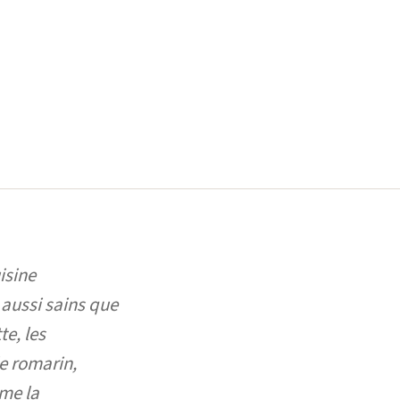
isine
 aussi sains que
te, les
e romarin,
mme la