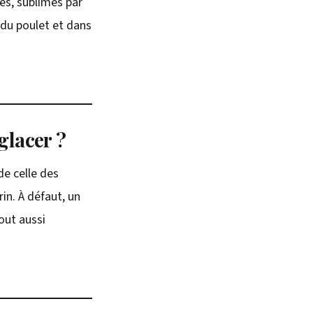
es, sublimés par
 du poulet et dans
glacer ?
e celle des
in. À défaut, un
out aussi