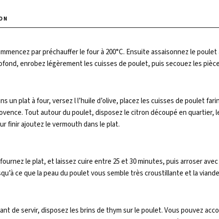
mmencez par préchauffer le four à 200°C. Ensuite assaisonnez le poulet a
ofond, enrobez légèrement les cuisses de poulet, puis secouez les pièce
ns un plat à four, versez l l’huile d’olive, placez les cuisses de poulet 
ovence. Tout autour du poulet, disposez le citron découpé en quartier, l
ur finir ajoutez le vermouth dans le plat.
fournez le plat, et laissez cuire entre 25 et 30 minutes, puis arroser avec
squ’à ce que la peau du poulet vous semble très croustillante et la viande
ant de servir, disposez les brins de thym sur le poulet. Vous pouvez acc