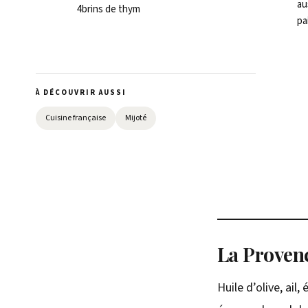
au
4
brins de thym
pa
À DÉCOUVRIR AUSSI
Cuisine française
Mijoté
La Provenc
Huile d’olive, ail