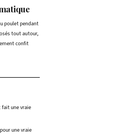
romatique
du poulet pendant
posés tout autour,
èrement confit
 fait une vraie
 pour une vraie