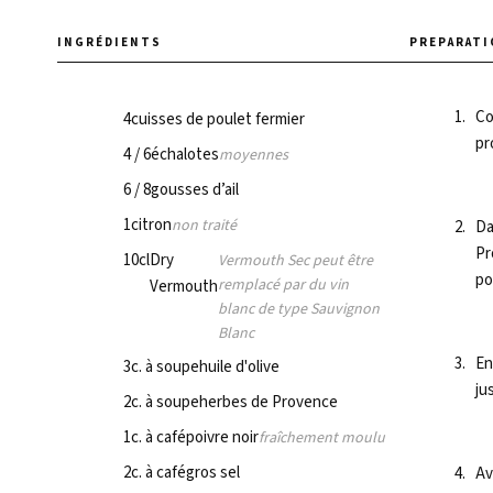
INGRÉDIENTS
METHOD
Co
4
cuisses de poulet fermier
pr
4 / 6
échalotes
moyennes
6 / 8
gousses d’ail
1
citron
non traité
Da
Pr
10
cl
Dry
Vermouth Sec peut être
po
remplacé par du vin
Vermouth
blanc de type Sauvignon
Blanc
En
3
c. à soupe
huile d'olive
ju
2
c. à soupe
herbes de Provence
1
c. à café
poivre noir
fraîchement moulu
2
c. à café
gros sel
Av