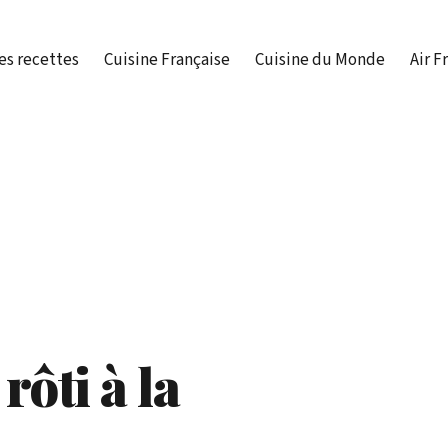
es recettes
Cuisine Française
Cuisine du Monde
Air F
rôti à la