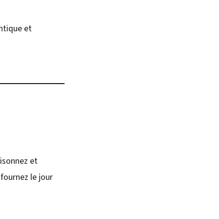
ntique et
aisonnez et
nfournez le jour