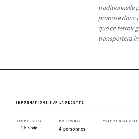
traditionnelle 
propose donc ic
que ce terroir 
transportera in
TEMPS TOTAL
PORTIONS:
TYPE DE PLAT:
CUIS
heure
minutes
1
5
h
min
Plat principal
Fran
4
personnes