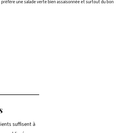
je préfère une salade verte bien assaisonnée et surtout du bon
s
ients suffisent à