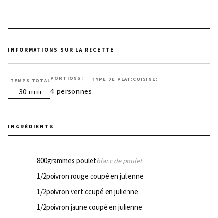
PORTIONS:
TYPE DE PLAT:
CUISINE:
TEMPS TOTAL
Plat principal
Mexicaine
minutes
4
personnes
30
min
INGRÉDIENTS
800
grammes poulet
blanc de poulet
1/2
poivron rouge coupé en julienne
1/2
poivron vert coupé en julienne
1/2
poivron jaune coupé en julienne