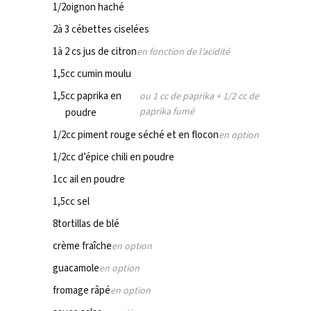
1/2
oignon haché
2
à 3 cébettes ciselées
1
à 2 cs jus de citron
en fonction de l’acidité
1,5
cc cumin moulu
1,5
cc paprika en
ou 1 cc de paprika + 1/2 cc de
paprika fumé
poudre
1/2
cc piment rouge séché et en flocon
en option
1/2
cc d’épice chili en poudre
1
cc ail en poudre
1,5
cc sel
8
tortillas de blé
crème fraîche
en option
guacamole
en option
fromage râpé
en option