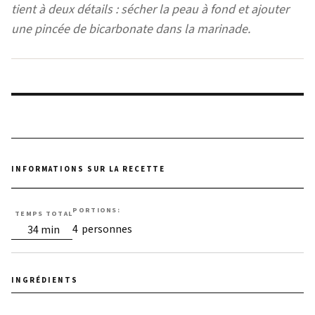
tient à deux détails : sécher la peau à fond et ajouter
une pincée de bicarbonate dans la marinade.
PORTIONS:
TEMPS TOTAL
minutes
4
personnes
34
min
INGRÉDIENTS