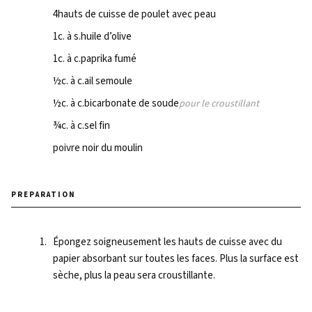
4
hauts de cuisse de poulet avec peau
1
c. à s.
huile d’olive
1
c. à c.
paprika fumé
½
c. à c.
ail semoule
½
c. à c.
bicarbonate de soude
pour le croustillant
¾
c. à c.
sel fin
poivre noir du moulin
METHOD
Épongez soigneusement les hauts de cuisse avec du
papier absorbant sur toutes les faces. Plus la surface est
sèche, plus la peau sera croustillante.