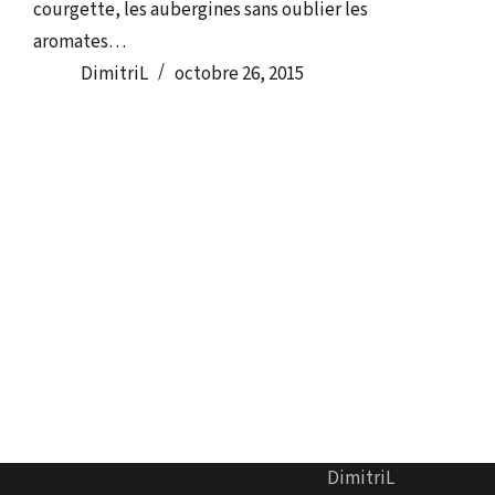
courgette, les aubergines sans oublier les
aromates…
DimitriL
octobre 26, 2015
Copyright © 2026 - Thème WordPress par
DimitriL
.